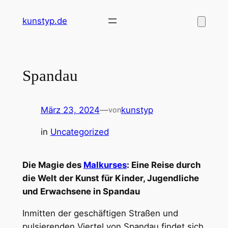
Zum
kunstyp.de
Inhalt
springen
Spandau
März 23, 2024
—
kunstyp
von
in
Uncategorized
Die Magie des
Malkurses
: Eine Reise durch
die Welt der Kunst für Kinder, Jugendliche
und Erwachsene in Spandau
Inmitten der geschäftigen Straßen und
pulsierenden Viertel von Spandau findet sich