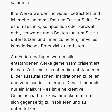
sammeln.
E
v
Ihre Werke werden individuell betrachtet und
e
ich stehe Ihnen mit Rat und Tat zur Seite. Ob
n
es um Technik, Komposition oder Farbwahl
t
geht, ich werde mein Bestes tun, um Sie zu
i
unterstützen und Ihnen zu helfen, Ihr volles
m
künstlerisches Potenzial zu entfalten.
S
c
Am Ende des Tages werden alle
h
entstandenen Werke gemeinsam präsentiert.
l
Es wird Zeit sein, sich über die entstandenen
o
Bilder auszutauschen, Inspirationen zu teilen
s
und voneinander zu lernen. Dies ist mehr als
s
nur ein Malkurs – es ist eine kreative
p
Gemeinschaft, die zusammenkommt, um
a
sich gegenseitig zu inspirieren und zu
r
unterstützen.