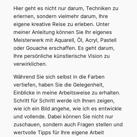
n
Hier geht es nicht nur darum, Techniken zu
z
erlernen, sondern vielmehr darum, Ihre
i
eigene kreative Reise zu erleben. Unter
g
meiner Anleitung können Sie Ihr eigenes
a
Meisterwerk mit Aquarell, Öl, Acryl, Pastell
r
oder Gouache erschaffen. Es geht darum,
t
Ihre persönliche künstlerische Vision zu
i
verwirklichen.
g
Während Sie sich selbst in die Farben
e
vertiefen, haben Sie die Gelegenheit,
s
Einblicke in meine Arbeitsweise zu erhalten.
K
Schritt für Schritt werde ich Ihnen zeigen,
u
wie ich ein Bild angehe, wie ich es entwickle
n
und vollende. Dabei können Sie nicht nur
s
zuschauen, sondern auch Fragen stellen und
t
wertvolle Tipps für Ihre eigene Arbeit
-