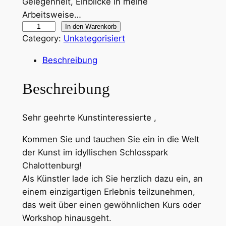
Gelegenheit, Einblicke in meine
Arbeitsweise…
K
In den Warenkorb
Category:
Unkategorisiert
r
e
Beschreibung
a
t
Beschreibung
i
v
Sehr geehrte Kunstinteressierte ,
e
R
Kommen Sie und tauchen Sie ein in die Welt
e
der Kunst im idyllischen Schlosspark
i
Chalottenburg!
s
Als Künstler lade ich Sie herzlich dazu ein, an
e
einem einzigartigen Erlebnis teilzunehmen,
:
das weit über einen gewöhnlichen Kurs oder
E
Workshop hinausgeht.
i