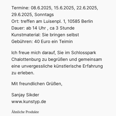
k
Termine: 08.6.2025, 15.6.2025, 22.6.2025,
C
29.6.2025, Sonntags
h
Ort: treffen am Luisenpl. 1, 10585 Berlin
a
Dauer: ab 14 Uhr , ca 3 Stunde
r
Kunstmaterial: Sie bringen selbst
l
Gebühren: 40 Euro ein Teimin
o
t
Ich freue mich darauf, Sie im Schlosspark
t
Chalottenburg zu begrüßen und gemeinsam
e
eine unvergessliche künstlerische Erfahrung
n
zu erleben.
b
u
Mit freundlichen Grüßen,
r
Sanjay Sikder
g
www.kunstyp.de
M
e
Ähnliche Produkte